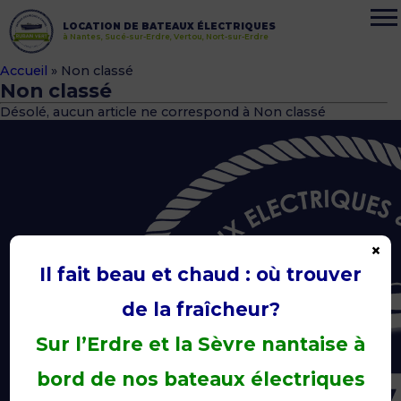
LOCATION DE BATEAUX ÉLECTRIQUES
à Nantes, Sucé-sur-Erdre, Vertou, Nort-sur-Erdre
Accueil
»
Non classé
Non classé
Désolé, aucun article ne correspond à Non classé
×
Il fait beau et chaud : où trouver
de la fraîcheur?
Sur l’Erdre et la Sèvre nantaise à
bord de nos bateaux électriques