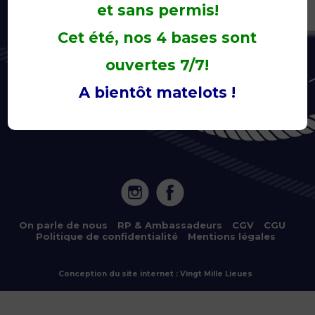
et sans permis!
Cet été, nos 4 bases sont
ouvertes 7/7!
A bientôt matelots !
20 Île de Versailles 44000 NANTES
On parle de nous
–
RP & Ambassadeurs
–
CGV
–
CGU
–
Politique de confidentialité
–
Mentions légales
Copyright © 2022 – Location de bateaux électriques à Nantes,
Sucé-sur-Erdre, Vertou et Nort-sur-Erdre – Tous droits réservés
–
Conception du site internet : Vingt Mille Lieues