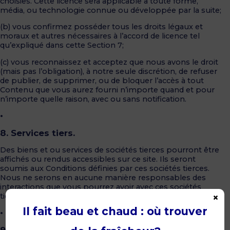
choisies. Cette licence sera applicable à toute forme,
média, ou technologie connue ou développée par la suite;
(b) vous confirmez posséder tous les droits légaux et
moraux et autres nécessaires à l’accord de licence tel
qu’expliqué dans cette Section 7;
(c) vous reconnaissez et acceptez que nous avons le droit
(mais pas l’obligation), à notre seule discrétion, de refuser
de publier, de supprimer, ou de bloquer l’accès à tout
Contenu que vous aurez fourni n’importe quand et pour
n’importe quelle raison, avec ou sans notification.
•
8. Services tiers.
Des biens et ou services de sociétés tierces pourront être
affichés ou rendus accessibles sur ce site. Ils seront
soumis aux Conditions définies par ces sociétés tierces.
Nous ne serons en aucune manière responsables des
interactions que vous pourrez avoir avec ces sociétés
tierces, que ce soit par le biais de notre site ou non.
×
Il fait beau et chaud : où trouver
•
9. Indemnités.