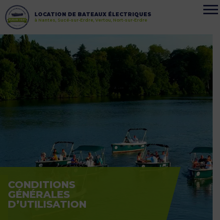
LOCATION DE BATEAUX ÉLECTRIQUES
à Nantes, Sucé-sur-Erdre, Vertou, Nort-sur-Erdre
CONDITIONS
GÉNÉRALES
D’UTILISATION