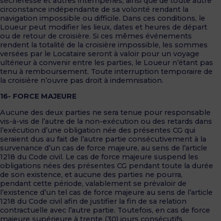
sécheresse et autres intempéries, ainsi que de toute autre
circonstance indépendante de sa volonté rendant la
navigation impossible ou difficile. Dans ces conditions, le
Loueur peut modifier les lieux, dates et heures de départ
ou de retour de croisière. Si ces mêmes événements
rendent la totalité de la croisière impossible, les sommes
versées par le Locataire seront à valoir pour un voyage
ultérieur à convenir entre les parties, le Loueur n’étant pas
tenu à remboursement. Toute interruption temporaire de
la croisière n’ouvre pas droit à indemnisation.
16- FORCE MAJEURE
Aucune des deux parties ne sera tenue pour responsable
vis-à-vis de l’autre de la non-exécution ou des retards dans
l’exécution d’une obligation née des présentes CG qui
seraient dus au fait de l’autre partie consécutivement à la
survenance d’un cas de force majeure, au sens de l’article
1218 du Code civil. Le cas de force majeure suspend les
obligations nées des présentes CG pendant toute la durée
de son existence, et aucune des parties ne pourra,
pendant cette période, valablement se prévaloir de
l’existence d’un tel cas de force majeure au sens de l’article
1218 du Code civil afin de justifier la fin de sa relation
contractuelle avec l’autre partie. Toutefois, en cas de force
majeure supérieure à trente (30) jours consécutifs,