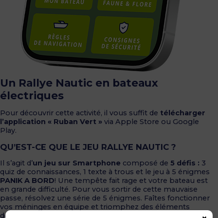
Un Rallye Nautic en bateaux
électriques
Pour découvrir cette activité, il vous suffit de
télécharger
l’application « Ruban Vert »
via Apple Store ou Google
Play.
QU’EST-CE QUE LE JEU RALLYE NAUTIC ?
Il s’agit d’
un jeu sur Smartphone
composé de
5 défis :
3
quiz de connaissances, 1 texte à trous et le jeu à 5 énigmes
PANIK A BORD
! Une tempête fait rage et votre bateau est
en grande difficulté. Pour vous sortir de cette mauvaise
passe, résolvez une série de 5 énigmes. Faîtes fonctionner
vos méninges en équipe et triomphez des éléments
déchaînés. Ce sera une épreuve difficile, mais surtout… ne