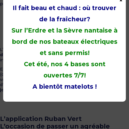
×
paniquez pas !
Il fait beau et chaud : où trouver
de la fraîcheur?
Sur l’Erdre et la Sèvre nantaise à
bord de nos bateaux électriques
L’objectif est de marquer le plus de points et d’
entrer
et sans permis!
dans le classement Ruban Vert,
visible sur notre site
internet !
Cet été, nos 4 bases sont
Entre chaque jeu, vous serez invités à
prendre une photo
ouvertes 7/7!
(de l’équipage, d’une personne, du paysage), photo que
vous pouvez accessoiriser. Vous disposez ainsi, à la fin,
d’
une fresque graphique comme souvenir de la
A bientôt matelots !
journée.
L’application Ruban Vert
L’occasion de passer un agréable