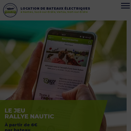
LOCATION DE BATEAUX ÉLECTRIQUES
à Nantes, Sucé-sur-Erdre, Vertou, Nort-sur-Erdre
LE JEU
RALLYE NAUTIC
À partir de 6€
par bateau