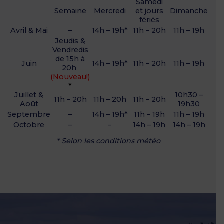
Samedi
Semaine
Mercredi
et jours
Dimanche
fériés
Avril & Mai
–
14h – 19h*
11h – 20h
11h – 19h
Jeudis &
Vendredis
de 15h à
Juin
14h – 19h*
11h – 20h
11h – 19h
20h
(Nouveau!)
*
Juillet &
10h30 –
11h – 20h
11h – 20h
11h – 20h
Août
19h30
Septembre
–
14h – 19h*
11h – 19h
11h – 19h
Octobre
–
–
14h – 19h
14h – 19h
* Selon les conditions météo