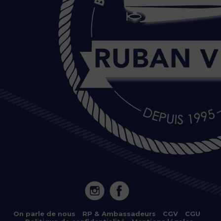
20 Île de Versailles 44000 NANTES
On parle de nous
–
RP & Ambassadeurs
–
CGV
–
CGU