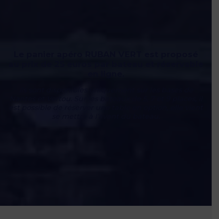
Le panier apéro RUBAN VERT est proposé
au prix de
25 euros par bateau et réservable
en ligne.
Ils sont disponibles uniquement sur les bases de
Nantes et Vertou. Sur les bateaux de 5, 7 et 9 places, il
est possible de réserver une table en option, elle vient
se mettre à l’avant du bateau.