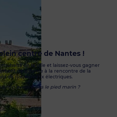
lein centre de Nantes !
e brouhaha de la ville et laissez-vous gagner
moment de détente à la rencontre de la
bord de nos bateaux électriques.
tadins n’avaient pas le pied marin ?