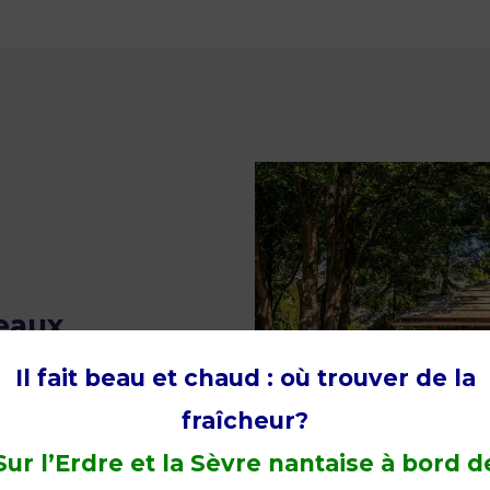
eaux
sailles
Il fait beau et chaud : où trouver de la
!
fraîcheur?
rique à Nantes de
Sur l’Erdre et la Sèvre nantaise à bord d
uste en face du 39, quai