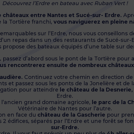
Découvrez l’Erdre en bateau avec Ruban Vert !
e châteaux entre Nantes et Sucé-sur- Erdre.
Aprè
 la Tortière franchi,
vous naviguerez en pleine n
 remarquables sur l’Erdre, nous vous conseillons d
d’un repas dans un des restaurants de Sucé-sur-E
s propose des bateaux équipés d’une table sur d
, passez d’abord sous le pont de la Tortière pour at
us rencontrerez ensuite de nombreux châteaux 
raudière.
Continuez votre chemin en direction de l
ts et passez sous les ponts de la Jonelière et de l
gation pour atteindre
le château de la Desnerie,
Erdre.
ît l’ancien grand domaine agricole,
le parc de la C
Vétérinaire de Nantes pour l’autre.
ton en face du
château de la Gascherie
pour pren
s 2 édifices, séparés par l’Erdre et une forêt se f
sur-Erdre.
dre. Il vous faut prévoir un peu plus de
4h aller-