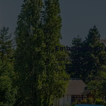
Embarquez en p
Quittez l’agitation et l
par la plénitude d’un 
faune et de la flore, à 
Car qui a dit que les ci