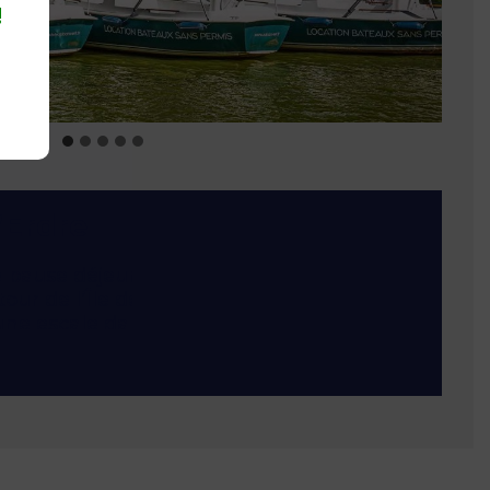
!
’Erdre
 pause déjeuner dans les restaurants
tour de l’Île de Versailles. Si vous partez à
’une escale dans les restaurants situés sur
dre.