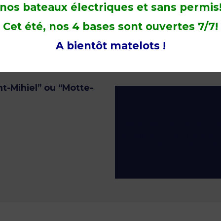
blic de style japonais
nos bateaux électriques et sans permis
e verdure est
le lieu
Cet été, nos 4 bases sont ouvertes 7/7!
A bientôt matelots !
r un anniversaire, ou
 ou de garçon, devenez
ies.
nt-Mihiel” ou “Motte-
Déjeuner sur l
Vous pouvez faire une
situés sur les quais au
la journée, profitez d
le port de Sucé-sur-Er