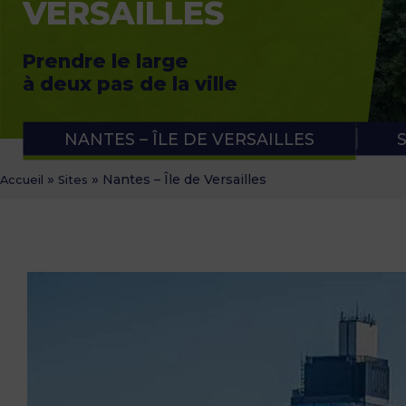
VERSAILLES
APPLICATION RUBAN VERT
NOTRE PANIER APÉRO
Prendre le large
à deux pas de la ville
NANTES – ÎLE DE VERSAILLES
»
»
Nantes – Île de Versailles
Accueil
Sites