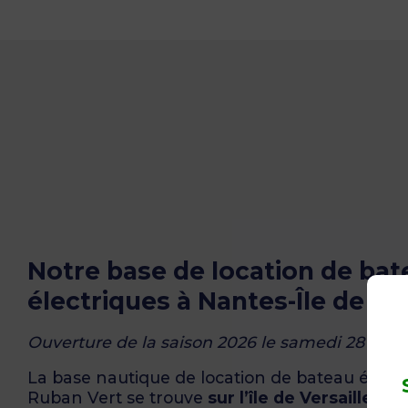
Notre base de location de bat
électriques à Nantes-Île de Ver
Ouverture de la saison 2026 le samedi 28 mars
La base nautique de location de bateau élect
Ruban Vert se trouve
sur l’île de Versailles
, j