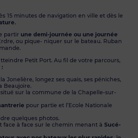
s 15 minutes de navigation en ville et dès le
ature.
e partir
une demi-journée ou une journée
rdre, ou pique- niquer sur le bateau. Ruban
emande.
teindre Petit Port. Au fil de votre parcours,
:
a Jonelière, longez ses quais, ses péniches,
a Beaujoire.
situé sur la commune de la Chapelle-sur-
hantrerie
pour partie et l’Ecole Nationale
dre quelques photos.
ont face à face sur le chemin menant à
Sucé-
retour avec nos bateaux les plus rapides,
le