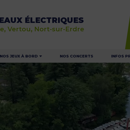
EAUX ÉLECTRIQUES
e, Vertou, Nort-sur-Erdre
NOS JEUX À BORD
NOS CONCERTS
INFOS P
E JEU RALLYE NAUTIC
ACTU
 JEU DU MOUSSAILLON
HOR
T
NOS C
NAVI
CONSIGNES