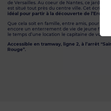
de Versailles. Au coeur de Nantes, ce jardin pu
est situé tout près du centre ville. Cet écrin d
idéal pour partir à la découverte de l’Erdre
.
Que cela soit en famille, entre amis, pour fête
encore un enterrement de vie de jeune fille,
le temps d’une location le capitaine de vos env
Accessible en tramway, ligne 2, à l’arrêt “Sai
Rouge”.