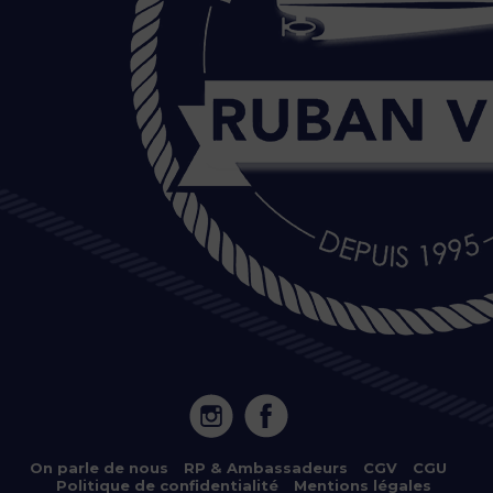
20 Île de Versailles 44000 NANTES
On parle de nous
–
RP & Ambassadeurs
–
CGV
–
CGU
–
Politique de confidentialité
–
Mentions légales