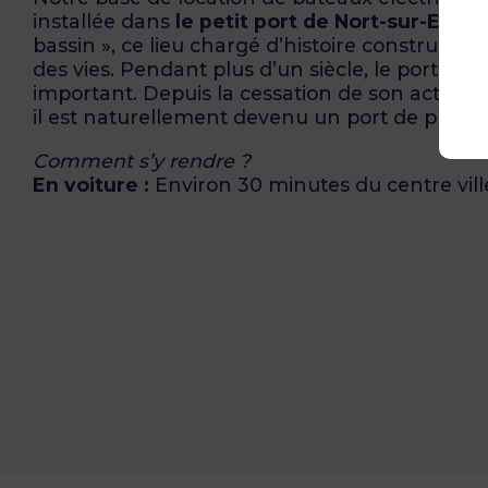
installée dans
le petit port de Nort-sur-Erdre
bassin », ce lieu chargé d’histoire construit e
des vies. Pendant plus d’un siècle, le port a c
important. Depuis la cessation de son activité
il est naturellement devenu un port de plaisan
Comment s’y rendre ?
En voiture :
Environ 30 minutes du centre vill