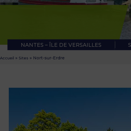
APPLICATION RUBAN VERT
NOTRE PANIER APÉRO
NANTES – ÎLE DE VERSAILLES
»
»
Nort-sur-Erdre
Accueil
Sites