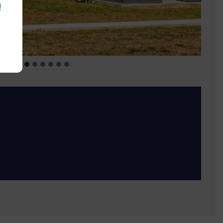
!
’Erdre
navigation, profitez d’une pause déjeuner
rt-sur-Erdre, 14 place du bassin. Si vous
rofitez d’une escale dans les restaurants
Sucé-sur-Erdre.