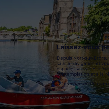
Laissez-vous po
Depuis Nort-sur-Erdre, à
ici à la navigation et v
espaces sauvages d’exce
contemplation et à la rê
À la recherche du temps