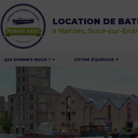
LOCATION DE BAT
à Nantes, Sucé-sur-Erdr
QUI SOMMES-NOUS ?
VOTRE ÉQUIPAGE
RUBAN VERT
EN GROUPE OU ENTRE
L
AMIS
NOS BATEAUX
LE
EN FAMILLE
NOS PARTENAIRES
EN AMOUREUX
RECRUTEMENT
POUR LES CENTRES DE
LOISIRS ET LES SCOLAIRES
ON PARLE DE NOUS
NOS OFFRES POUR LES
RP & AMBASSADEURS
PROFESSIONNELS