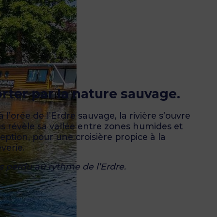
rter par la nature sauvage.
 l’orée de l’Erdre sauvage, la rivière s’ouvre
ous révèle sa vallée entre zones humides et
ption, pour une croisière propice à la
verie.
 perdu au rythme de l’Erdre.