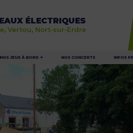
EAUX ÉLECTRIQUES
e, Vertou, Nort-sur-Erdre
NOS JEUX À BORD
NOS CONCERTS
INFOS P
E JEU RALLYE NAUTIC
ACTU
 JEU DU MOUSSAILLON
HOR
T
NOS C
NAVI
CONSIGNES