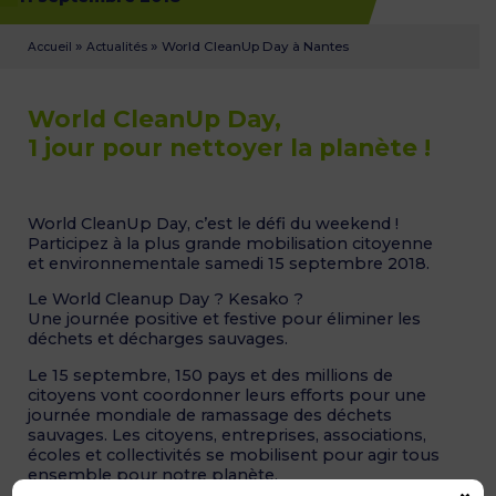
»
»
World CleanUp Day à Nantes
Accueil
Actualités
World CleanUp Day,
1 jour pour nettoyer la planète !
World CleanUp Day, c’est le défi du weekend !
Participez à la plus grande mobilisation citoyenne
et environnementale samedi 15 septembre 2018.
Le World Cleanup Day ? Kesako ?
Une journée positive et festive pour éliminer les
déchets et décharges sauvages.
Le 15 septembre, 150 pays et des millions de
citoyens vont coordonner leurs efforts pour une
journée mondiale de ramassage des déchets
sauvages. Les citoyens, entreprises, associations,
écoles et collectivités se mobilisent pour agir tous
ensemble pour notre planète.