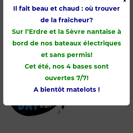
×
En cette occasion,
Ruban Vert
, met à disposition
Il fait beau et chaud : où trouver
ses canoës (3 doubles et 2 simples) samedi 15
septembre de 10h à 12h afin de nettoyer notre
de la fraîcheur?
magnifique rivière, l’Erdre.
Cette initiative est relayée localement dans de
Sur l’Erdre et la Sèvre nantaise à
nombreuses villes Françaises, vous pourrez
retrouver ce samedi, différentes actions à Nantes.
bord de nos bateaux électriques
et sans permis!
Cet été, nos 4 bases sont
ouvertes 7/7!
A bientôt matelots !