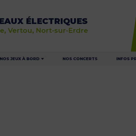
EAUX ÉLECTRIQUES
e, Vertou, Nort-sur-Erdre
NOS JEUX À BORD
NOS CONCERTS
INFOS P
E JEU RALLYE NAUTIC
ACTU
 JEU DU MOUSSAILLON
HOR
T
NOS C
NAVI
CONSIGNES