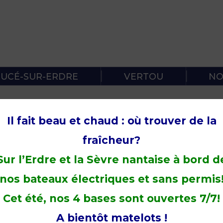
RÈGLES DE
PROTOCOL
SUCÉ-SUR-ERDRE
VERTOU
NO
Il fait beau et chaud : où trouver de la
a saison 2019 le mercredi 1er mai. Cette année 
fraîcheur?
Sur l’Erdre et la Sèvre nantaise à bord d
 permis!
nos bateaux électriques et sans permis
Cet été, nos 4 bases sont ouvertes 7/7!
A bientôt matelots !