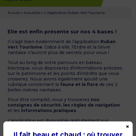
»
»
L’Application Ruban Vert Tourisme
Accueil
Actualités
Elle est enfin présente sur nos 4 bases !
Il s’agit bien évidemment de l’application
Ruban
Vert Tourisme
. Grâce à elle, l’Erdre et la Sèvre
nantaise n’auront plus de secrets pour vous !
Tout au long de votre parcours en bateau
électrique, vous disposerez d’informations précises
sur le patrimoine et les points d’intérêts que vous
croiserez. Nous avons également ajouté une
rubrique concernant la
faune et la flore
de ces 2
belles rivières nantaises.
Pour être complet, vous y trouverez
nos
consignes de sécurité, les règles de navigation
et les
informations pratiques
.
L’application est disponible gratuitement sur
×
Google Play et Apple Store.
Il fait beau et chaud : où trouver
En savoir plus