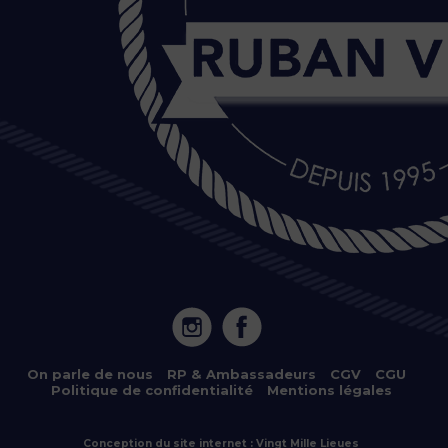
20 Île de Versailles 44000 NANTES
On parle de nous
–
RP & Ambassadeurs
–
CGV
–
CGU
–
Politique de confidentialité
–
Mentions légales
Copyright © 2022 – Location de bateaux électriques à Nantes,
Sucé-sur-Erdre, Vertou et Nort-sur-Erdre – Tous droits réservés
–
Conception du site internet : Vingt Mille Lieues