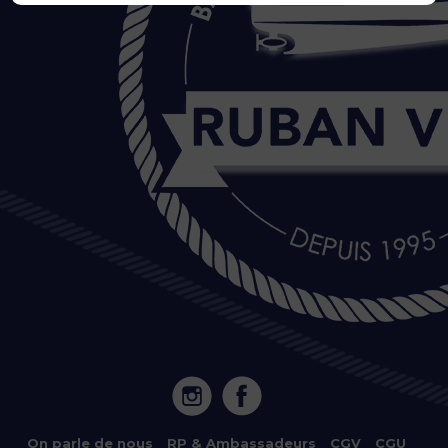
20 Île de Versailles 44000 NANTES
On parle de nous
–
RP & Ambassadeurs
–
CGV
–
CGU