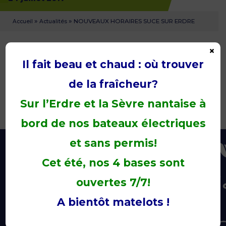
»
»
NOUVEAUX HORAIRES SUCE SUR ERDRE
Accueil
Actualités
×
A partir du 1er août, la base de Sucé sur Erdre sera
Il fait beau et chaud : où trouver
ouverte tous les jours de 10h à 19h.
de la fraîcheur?
Sur l’Erdre et la Sèvre nantaise à
bord de nos bateaux électriques
et sans permis!
Cet été, nos 4 bases sont
ouvertes 7/7!
A bientôt matelots !