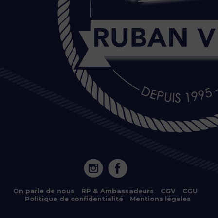
20 Île de Versailles 44000 NANTES
On parle de nous
–
RP & Ambassadeurs
–
CGV
–
CGU
–
Politique de confidentialité
–
Mentions légales
Copyright © 2022 – Location de bateaux électriques à Nantes,
Sucé-sur-Erdre, Vertou et Nort-sur-Erdre – Tous droits réservés