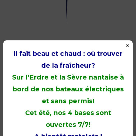
de
l’Erdre
25
août
2016
×
Il fait beau et chaud : où trouver
de la fraîcheur?
Sur l’Erdre et la Sèvre nantaise à
bord de nos bateaux électriques
Un
14
juillet
et sans permis!
sous
le
Cet été, nos 4 bases sont
soleil!
13
ouvertes 7/7!
juillet
2016