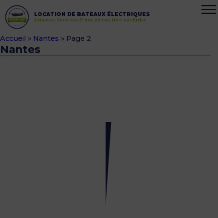
LOCATION DE BATEAUX ÉLECTRIQUES
à Nantes, Sucé-sur-Erdre, Vertou, Nort-sur-Erdre
Accueil
»
Nantes
»
Page 2
Nantes
Réouverture
samedi
1er
avril
à
Nantes
29
mars
2017