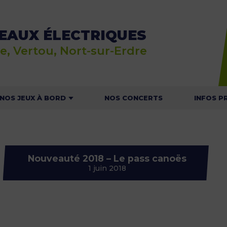
EAUX ÉLECTRIQUES
e, Vertou, Nort-sur-Erdre
NOS JEUX À BORD
NOS CONCERTS
INFOS P
E JEU RALLYE NAUTIC
ACTU
 JEU DU MOUSSAILLON
HOR
Nouveauté 2018 – Le pass canoës
T
1 juin 2018
NOS C
NAVI
CONSIGNES