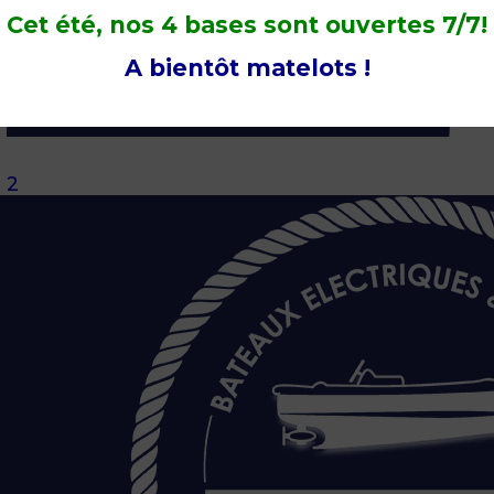
Cet été, nos 4 bases sont ouvertes 7/7!
Promo Réservation en Ligne et horaires
A bientôt matelots !
Week-End de l’Ascension!
23 mai 2017
2