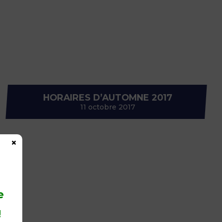
 NAVIGATION
E SANITAIRE
HORAIRES D’AUTOMNE 2017
11 octobre 2017
×
e
!