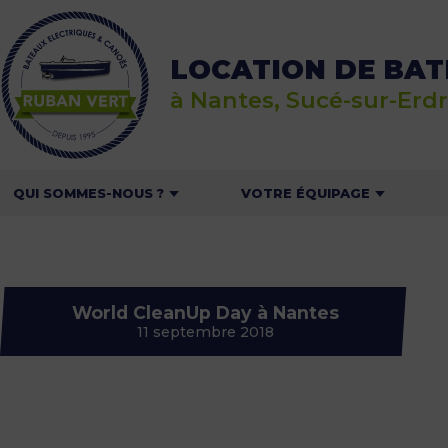
Accueil
»
Nantes
Nantes
LOCATION DE BAT
à Nantes, Sucé-sur-Erdr
QUI SOMMES-NOUS ?
VOTRE ÉQUIPAGE
RUBAN VERT
EN GROUPE OU ENTRE
L
AMIS
NOS BATEAUX
LE
EN FAMILLE
World CleanUp Day à Nantes
NOS PARTENAIRES
11 septembre 2018
EN AMOUREUX
RECRUTEMENT
POUR LES CENTRES DE
LOISIRS ET LES SCOLAIRES
ON PARLE DE NOUS
NOS OFFRES POUR LES
RP & AMBASSADEURS
PROFESSIONNELS