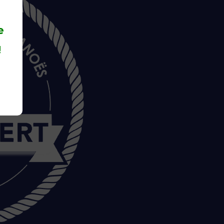
 NAVIGATION
E SANITAIRE
e
!