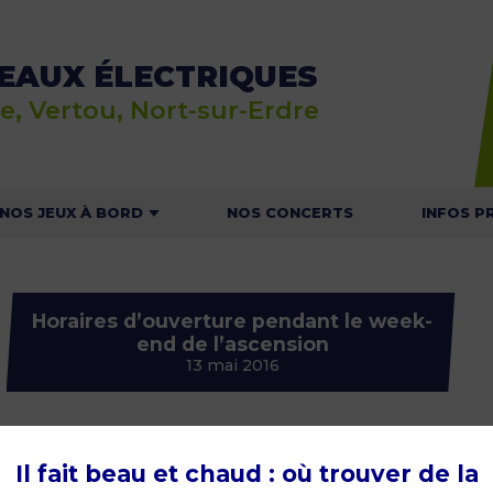
EAUX ÉLECTRIQUES
e, Vertou, Nort-sur-Erdre
NOS JEUX À BORD
NOS CONCERTS
INFOS P
E JEU RALLYE NAUTIC
ACTU
Horaires d’ouverture pendant le week-
 JEU DU MOUSSAILLON
HOR
end de l’ascension
T
13 mai 2016
NOS C
NAVI
1
CONSIGNES
Il fait beau et chaud : où trouver de la