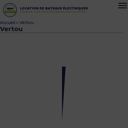
LOCATION DE BATEAUX ÉLECTRIQUES
à Nantes, Sucé-sur-Erdre, Vertou, Nort-sur-Erdre
Accueil
»
Vertou
Vertou
Le
bon
réflexe,
la
réservation
en
ligne
29
mai
2018