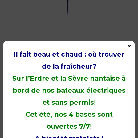
D’ETE
!
3
juillet
2017
×
Il fait beau et chaud : où trouver
de la fraîcheur?
Promo
Réservation
Sur l’Erdre et la Sèvre nantaise à
en
Ligne
bord de nos bateaux électriques
et
horaires
Week-
et sans permis!
End
de
Cet été, nos 4 bases sont
l’Ascension!
23
ouvertes 7/7!
mai
2017