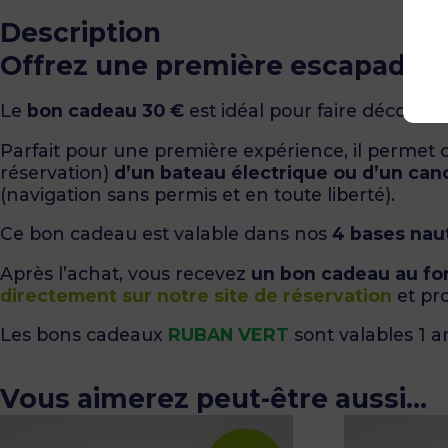
Description
Offrez une première escapade sur
Le
bon cadeau 30 €
est idéal pour faire découvrir
Parfait pour une première expérience, il permet 
réservation)
d’un bateau électrique ou d’un can
(navigation sans permis et en toute liberté).
Ce bon cadeau est valable dans nos
4 bases nau
Après l’achat, vous recevez
un bon cadeau au fo
directement sur notre site de réservation
et pr
Les bons cadeaux
RUBAN VERT
sont valables 1 an
Vous aimerez peut-être aussi…