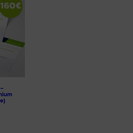
 –
mium
e)