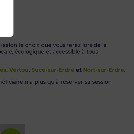
d
(selon le choix que vous ferez lors de la
ocale, écologique et accessible à tous
les
,
Vertou
,
Sucé-sur-Erdre
et
Nort-sur-Erdre
.
éficiaire n’a plus qu’à réserver sa session