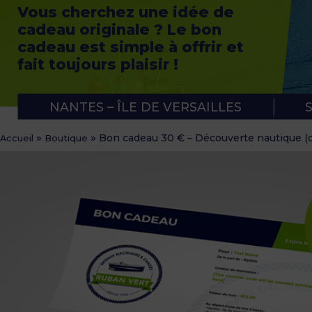
Vous cherchez une idée de
APPLICATION RUBAN VERT
NOTRE PANIER APÉRO
cadeau originale ? Le bon
cadeau est simple à offrir et
fait toujours plaisir !
NANTES – ÎLE DE VERSAILLES
»
»
Bon cadeau 30 € – Découverte nautique (d
Accueil
Boutique