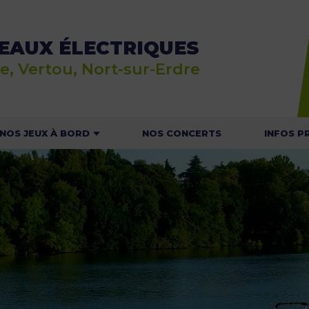
EAUX ÉLECTRIQUES
e, Vertou, Nort-sur-Erdre
NOS JEUX À BORD
NOS CONCERTS
INFOS P
E JEU RALLYE NAUTIC
ACTU
 JEU DU MOUSSAILLON
HOR
T
NOS C
NAVI
CONSIGNES