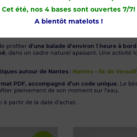
Cet été, nos 4 bases sont ouvertes 7/7!
 l’Erdre ou la Sèvre Nantaise !
A bientôt matelots !
 les plaisirs de la navigation en douceur.
de profiter
d’une balade d’environ 1 heure à bor
oë
, dans un cadre naturel apaisant. Une activité l
tiques autour de Nantes
:
Nantes – île de Versail
rmat PDF, accompagné d’un code unique.
Le bén
ofiter pleinement de son moment sur l’eau.
 à partir de la date d’achat.