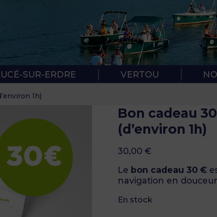
RÈGLES DE
PROTOCOL
SUCÉ-SUR-ERDRE
VERTOU
NO
’environ 1h)
Bon cadeau 30
(d’environ 1h)
30,00
€
Le
bon cadeau 30 €
es
navigation en douceur
En stock