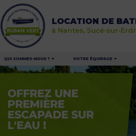
LOCATION DE BAT
à Nantes, Sucé-sur-Erdr
QUI SOMMES-NOUS ?
VOTRE ÉQUIPAGE
RUBAN VERT
EN GROUPE OU ENTRE
L
AMIS
NOS BATEAUX
LE
OFFREZ UNE
EN FAMILLE
NOS PARTENAIRES
PREMIÈRE
EN AMOUREUX
RECRUTEMENT
ESCAPADE SUR
POUR LES CENTRES DE
LOISIRS ET LES SCOLAIRES
ON PARLE DE NOUS
L'EAU !
NOS OFFRES POUR LES
RP & AMBASSADEURS
PROFESSIONNELS