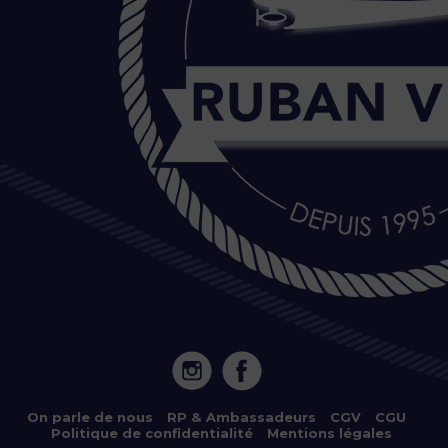
20 Île de Versailles 44000 NANTES
On parle de nous
–
RP & Ambassadeurs
–
CGV
–
CGU
–
Politique de confidentialité
–
Mentions légales