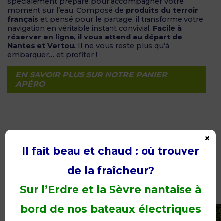
spécialement préparé pour accompagner votre
moment sur l’eau. Composé de
produits du terroir
français
et pensé pour le partage, il transforme votre
navigation en véritable instant convivial.
Facile à
réserver en ligne, il vous attend au départ de
Nantes et Vertou.
Il ne vous reste plus qu’à
embarquer… et profiter !
EN SAVOIR PLUS SUR NOTRE PANIER
APÉRO
×
Il fait beau et chaud : où trouver
de la fraîcheur?
Sur l’Erdre et la Sèvre nantaise à
Découvrir nos 4 bases…
bord de nos bateaux électriques