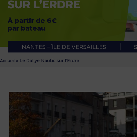
SUR L’ERDRE
APPLICATION RUBAN VERT
NOTRE PANIER APÉRO
À partir de 6€
par bateau
NANTES – ÎLE DE VERSAILLES
»
Le Rallye Nautic sur l’Erdre
Accueil