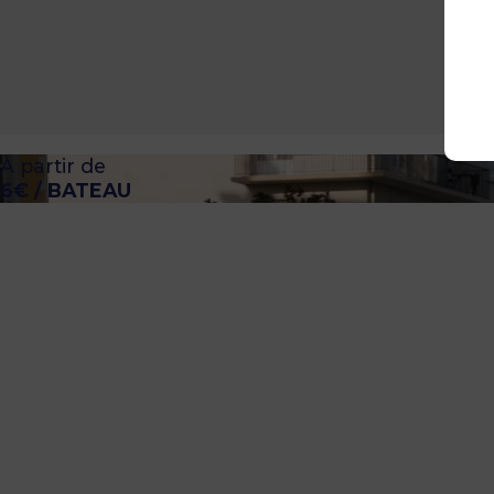
À partir de
6€ / BATEAU