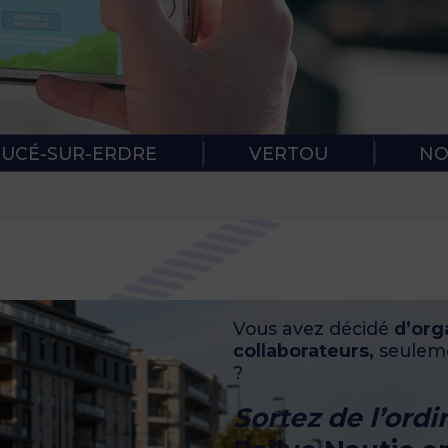
RÈGLES DE
PROTOCOL
SUCÉ-SUR-ERDRE
VERTOU
NO
Vous avez décidé
d’org
collaborateurs,
seulemen
?
Sortez de l’ordin