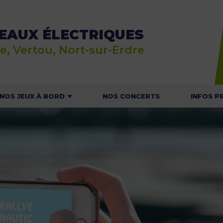
EAUX ÉLECTRIQUES
e, Vertou, Nort-sur-Erdre
NOS JEUX À BORD
NOS CONCERTS
INFOS P
E JEU RALLYE NAUTIC
ACTU
 JEU DU MOUSSAILLON
HOR
T
NOS C
NAVI
CONSIGNES