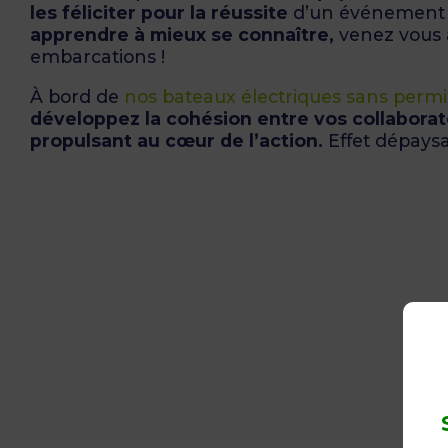
les féliciter pour la réussite
d’un événement 
apprendre à mieux se connaître,
venez vous 
embarcations !
À bord de
nos bateaux électriques sans permi
développez la cohésion entre vos collaborat
propulsant au cœur de l’action.
Effet dépaysa