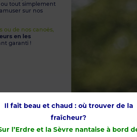
ou tout simplement
amuser sur nos
s ou de nos canoës,
eurs en les
nt garanti !
Il fait beau et chaud : où trouver de la
fraîcheur?
Sur l’Erdre et la Sèvre nantaise à bord d