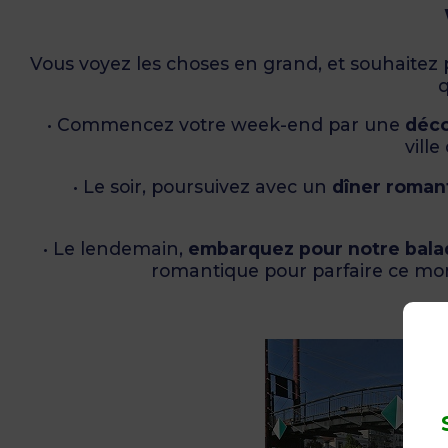
Vous voyez les choses en grand, et souhaite
q
• Commencez votre week-end par une
déco
vill
• Le soir, poursuivez avec un
dîner roman
• Le lendemain,
embarquez pour notre balad
romantique pour parfaire ce mom