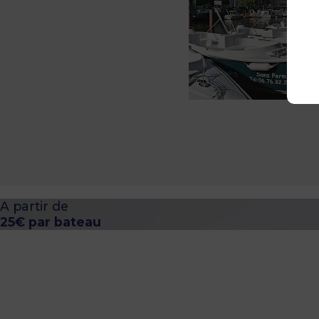
A partir de
25€ par bateau