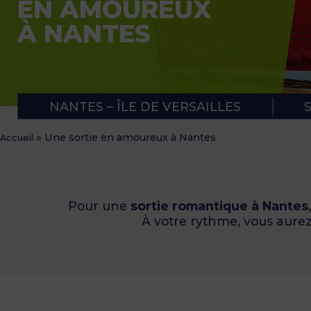
EN AMOUREUX
APPLICATION RUBAN VERT
NOTRE PANIER APÉRO
À NANTES
NANTES – ÎLE DE VERSAILLES
»
Une sortie en amoureux à Nantes
Accueil
Pour une
sortie romantique à Nantes
À votre rythme, vous aurez