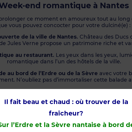
Week-end romantique à Nantes
z prolonger ce moment en amoureux tout au long
ue vous pouvez concocter pour votre dulciné(e) :
uverte de la ville de Nantes.
Château des Ducs de
e de Jules Verne propose un patrimoine riche et var
tique au restaurant.
Les yeux dans les yeux, lumiè
romantique dans l’un des hôtels de la ville.
e au bord de l’Erdre ou de la Sèvre
avec votre b
ent. N’oubliez pas d’immortaliser cette balade a
Il fait beau et chaud : où trouver de la
fraîcheur?
Sur l’Erdre et la Sèvre nantaise à bord d