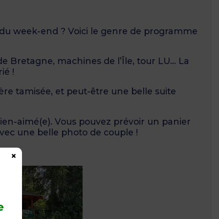
 du week-end ? Voici le genre de programme
 Bretagne, machines de l’Île, tour LU… La
ié !
re tamisée, et peut-être une belle suite
ien-aimé(e). Vous pouvez prévoir un panier
vec une belle photo de couple !
×
e