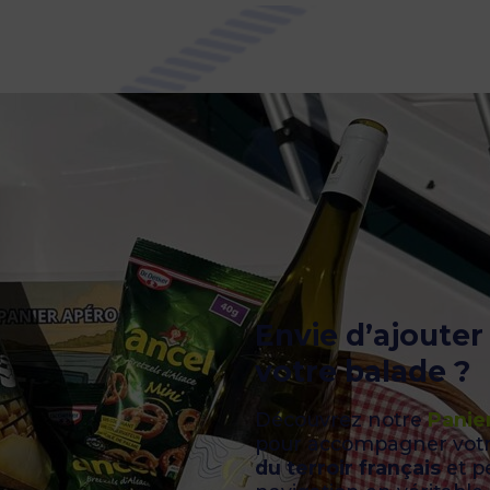
Envie d’ajoute
votre balade ?
Découvrez notre
Panie
pour accompagner votr
du terroir français
et pe