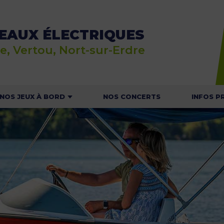
EAUX ÉLECTRIQUES
e, Vertou, Nort-sur-Erdre
NOS JEUX À BORD
NOS CONCERTS
INFOS P
E JEU RALLYE NAUTIC
ACTU
 JEU DU MOUSSAILLON
HOR
T
NOS C
NAVI
CONSIGNES