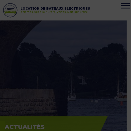
LOCATION DE BATEAUX ÉLECTRIQUES
à Nantes, Sucé-sur-Erdre, Vertou, Nort-sur-Erdre
ACTUALITÉS