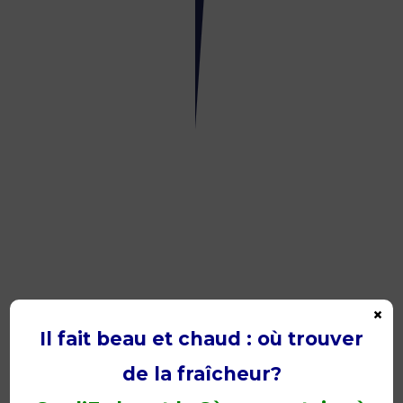
Navigation
festival
RDV
de
l’Erdre
25
août
2016
×
Un
Il fait beau et chaud : où trouver
14
juillet
sous
de la fraîcheur?
le
soleil!