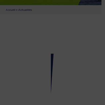
»
Actualités
Accueil
Ouverture
1er
novembre
12h
–
18h
31
octobre
2016