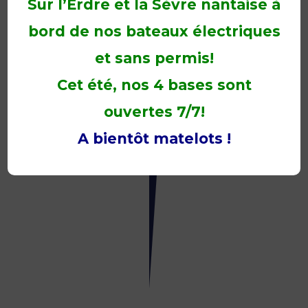
Sur l’Erdre et la Sèvre nantaise à
13
juillet
bord de nos bateaux électriques
2016
et sans permis!
Cet été, nos 4 bases sont
ouvertes 7/7!
A bientôt matelots !
Ouverture
2016
de
la
base
de
La
Trinité-
sur-
Mer
30
juin
2016