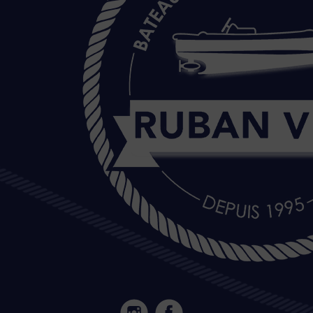
20 Île de Versailles 44000 NANTES