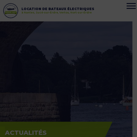
LOCATION DE BATEAUX ÉLECTRIQUES
à Nantes, Sucé-sur-Erdre, Vertou, Nort-sur-Erdre
ACTUALITÉS