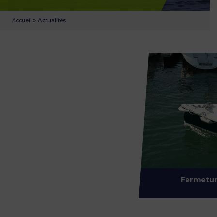
»
Actualités
Accueil
Fermetur