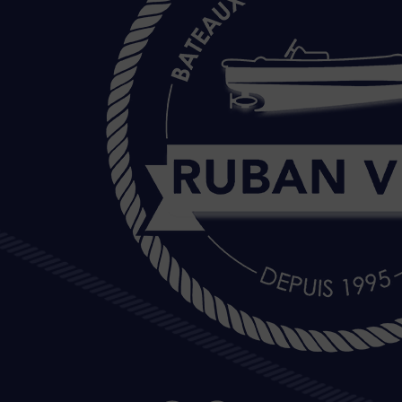
20 Île de Versailles 44000 NANTES