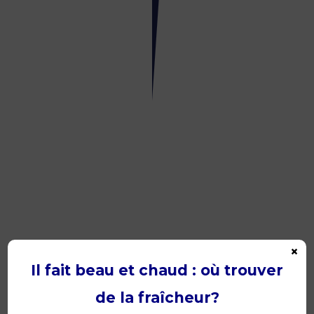
la
Fondation
Les
Apprentis
d’Auteuil
20
juin
2019
×
Il fait beau et chaud : où trouver
Débord
de la fraîcheur?
de
Loire