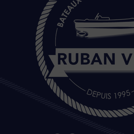
20 Île de Versailles 44000 NANTES