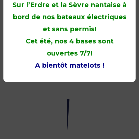
Sur l’Erdre et la Sèvre nantaise à
21
mai
2019
bord de nos bateaux électriques
et sans permis!
Cet été, nos 4 bases sont
ouvertes 7/7!
A bientôt matelots !
RALLYE
NAUTIC
14
mai
2019