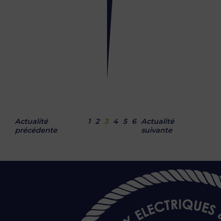
Erdre
:
ouverture
le
1er
mai
30
mars
2019
Actualité
1
2
3
4
5
6
Actualité
précédente
suivante