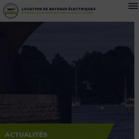
LOCATION DE BATEAUX ÉLECTRIQUES
à Nantes, Sucé-sur-Erdre, Vertou, Nort-sur-Erdre
ACTUALITÉS